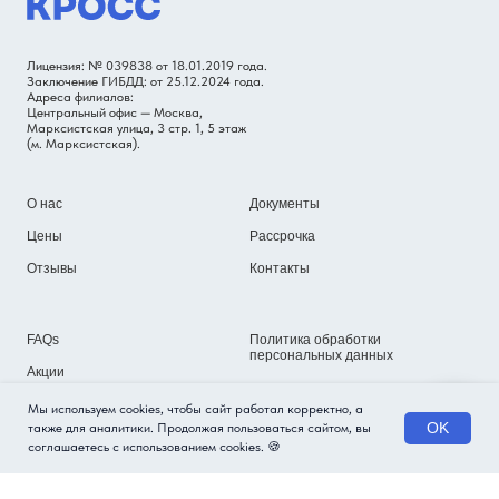
Лицензия: № 039838 от 18.01.2019 года.
Заключение ГИБДД: от 25.12.2024 года.
Адреса филиалов:
Центральный офис — Москва,
Марксистская улица, 3 стр. 1, 5 этаж
(м. Марксистская).
О нас
Документы
Цены
Рассрочка
Отзывы
Контакты
FAQs
Политика обработки
персональных данных
Акции
Блог
Мы используем cookies, чтобы сайт работал корректно, а
OK
также для аналитики. Продолжая пользоваться сайтом, вы
соглашаетесь с использованием cookies. 🍪